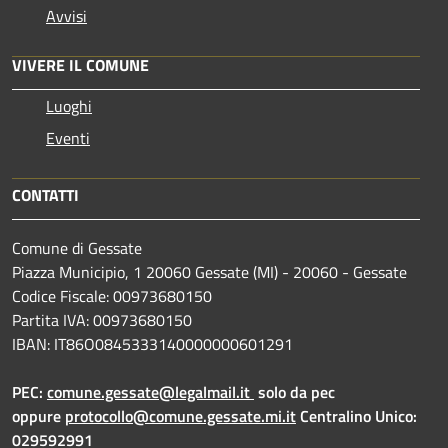
Avvisi
VIVERE IL COMUNE
Luoghi
Eventi
CONTATTI
Comune di Gessate
Piazza Municipio, 1 20060 Gessate (MI) - 20060 - Gessate
Codice Fiscale: 00973680150
Partita IVA: 00973680150
IBAN: IT86O0845333140000000601291
PEC:
comune.gessate@legalmail.it
solo da pec
oppure
protocollo@comune.gessate.mi.it
Centralino Unico:
029592991