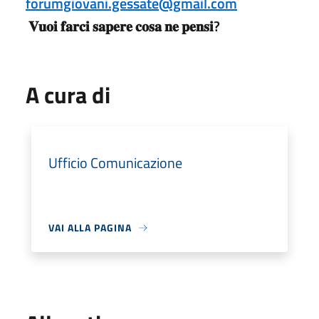
forumgiovani.gessate@gmail.com
𝐕𝐮𝐨𝐢 𝐟𝐚𝐫𝐜𝐢 𝐬𝐚𝐩𝐞𝐫𝐞 𝐜𝐨𝐬𝐚 𝐧𝐞 𝐩𝐞𝐧𝐬𝐢?
A cura di
Ufficio Comunicazione
VAI ALLA PAGINA