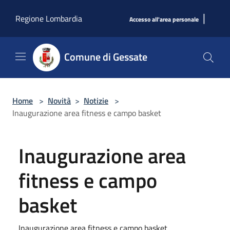
Salta al contenuto principale
|
Regione Lombardia
Accesso all'area personale
Comune di Gessate
Home
>
Novità
>
Notizie
>
Inaugurazione area fitness e campo basket
Inaugurazione area
fitness e campo
basket
Inaugurazione area fitness e campo basket