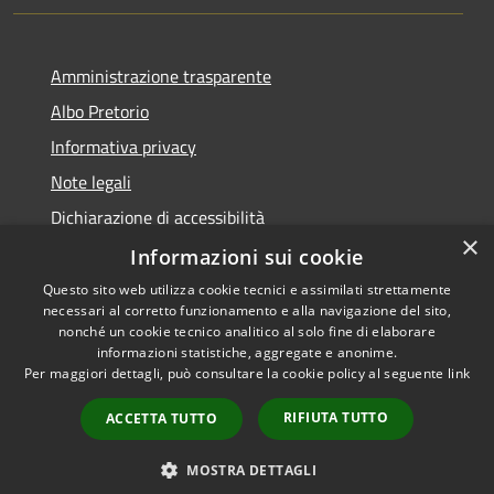
Amministrazione trasparente
Albo Pretorio
Informativa privacy
Note legali
Dichiarazione di accessibilità
×
Dichiarazione di accessibilità dal 2025
Informazioni sui cookie
Questo sito web utilizza cookie tecnici e assimilati strettamente
necessari al corretto funzionamento e alla navigazione del sito,
nonché un cookie tecnico analitico al solo fine di elaborare
informazioni statistiche, aggregate e anonime.
RSS
Copyright © 2026 • Comune di
Per maggiori dettagli, può consultare la cookie policy al seguente
link
Accessibilità
Gessate • Powered by
Privacy
Municipium
Accesso
•
RIFIUTA TUTTO
ACCETTA TUTTO
Cookie
redazione
Mappa del sito
MOSTRA DETTAGLI