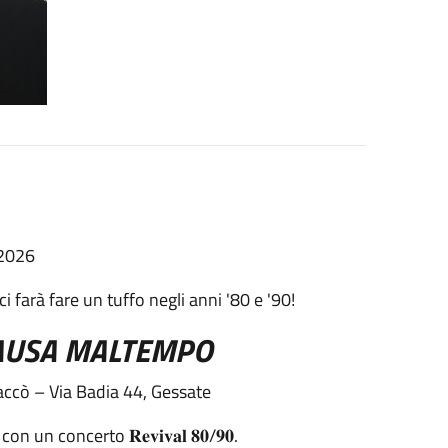
 2026
 farà fare un tuffo negli anni '80 e '90!
AUSA MALTEMPO
𝟎 Villa Daccò – Via Badia 44, Gessate
 con un concerto 𝐑𝐞𝐯𝐢𝐯𝐚𝐥 𝟖𝟎/𝟗𝟎.