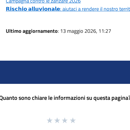
Campagna contro le zanzare 2026
𝗥𝗶𝘀𝗰𝗵𝗶𝗼 𝗮𝗹𝗹𝘂𝘃𝗶𝗼𝗻𝗮𝗹𝗲: aiutaci a rendere il nostro ter
Ultimo aggiornamento
: 13 maggio 2026, 11:27
Quanto sono chiare le informazioni su questa pagina