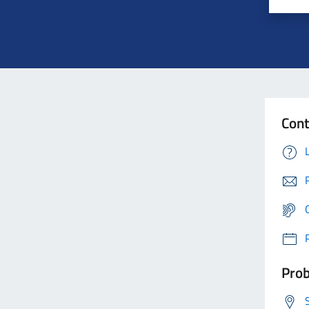
Cont
Prob