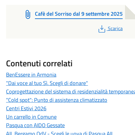
Cafè del Sorriso dal 9 settembre 2025
PDF
Scarica
Contenuti correlati
BenEssere in Armonia
"Dai voce al tuo Sì. Scegli di donare"
Coprogettazione del sistema di residenzialità temporane
"Cold spot": Punto di assistenza climatizzato
Centri Estivi 2026
Un carrello in Comune
Pasqua con AIDO Gessate
AIL Bergamo OdV - Scegli le uova di Pasqua AIL