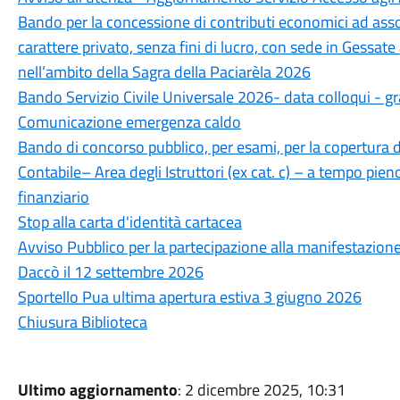
Bando per la concessione di contributi economici ad associa
carattere privato, senza fini di lucro, con sede in Gessate 
nell’ambito della Sagra della Paciarèla 2026
Bando Servizio Civile Universale 2026- data colloqui - g
Comunicazione emergenza caldo
Bando di concorso pubblico, per esami, per la copertura d
Contabile– Area degli Istruttori (ex cat. c) – a tempo pie
finanziario
Stop alla carta d'identità cartacea
Avviso Pubblico per la partecipazione alla manifestazione “
Daccò il 12 settembre 2026
Sportello Pua ultima apertura estiva 3 giugno 2026
Chiusura Biblioteca
Ultimo aggiornamento
: 2 dicembre 2025, 10:31