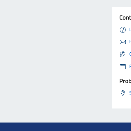
Cont
Prob