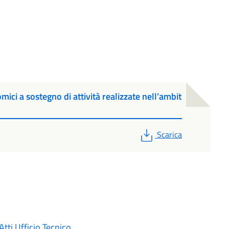
ici a sostegno di attività realizzate nell’ambit
PDF
Scarica
tti Ufficio Tecnico