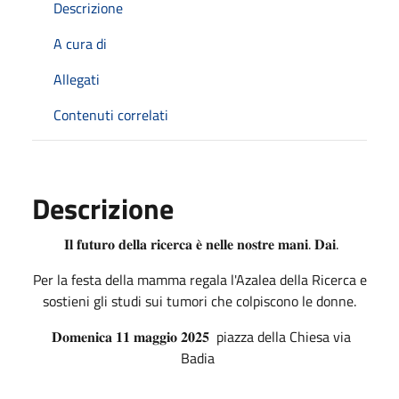
Descrizione
A cura di
Allegati
Contenuti correlati
Descrizione
𝐈𝐥 𝐟𝐮𝐭𝐮𝐫𝐨 𝐝𝐞𝐥𝐥𝐚 𝐫𝐢𝐜𝐞𝐫𝐜𝐚 𝐞̀ 𝐧𝐞𝐥𝐥𝐞 𝐧𝐨𝐬𝐭𝐫𝐞 𝐦𝐚𝐧𝐢. 𝐃𝐚𝐢.
Per la festa della mamma regala l'Azalea della Ricerca e
sostieni gli studi sui tumori che colpiscono le donne.
𝐃𝐨𝐦𝐞𝐧𝐢𝐜𝐚 𝟏𝟏 𝐦𝐚𝐠𝐠𝐢𝐨 𝟐𝟎𝟐𝟓 piazza della Chiesa via
Badia