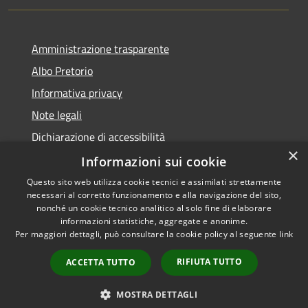
Amministrazione trasparente
Albo Pretorio
Informativa privacy
Note legali
Dichiarazione di accessibilità
×
Dichiarazione di accessibilità dal 2025
Informazioni sui cookie
Questo sito web utilizza cookie tecnici e assimilati strettamente
necessari al corretto funzionamento e alla navigazione del sito,
nonché un cookie tecnico analitico al solo fine di elaborare
informazioni statistiche, aggregate e anonime.
RSS
Copyright © 2026 • Comune di
Per maggiori dettagli, può consultare la cookie policy al seguente
link
Accessibilità
Gessate • Powered by
Privacy
Municipium
Accesso
•
RIFIUTA TUTTO
ACCETTA TUTTO
Cookie
redazione
Mappa del sito
MOSTRA DETTAGLI