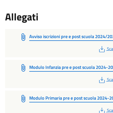
Allegati
Avviso iscrizioni pre e post scuola 2024/2
PD
Sca
Modulo Infanzia pre e post scuola 2024-2
PD
Sca
Modulo Primaria pre e post scuola 2024-
PD
Sca