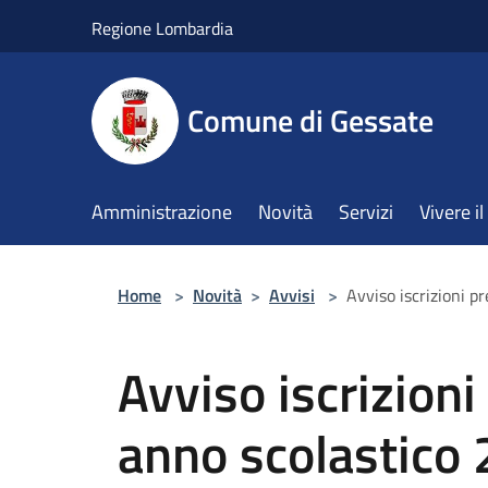
Salta al contenuto principale
Regione Lombardia
Comune di Gessate
Amministrazione
Novità
Servizi
Vivere 
Home
>
Novità
>
Avvisi
>
Avviso iscrizioni 
Avviso iscrizioni
anno scolastico