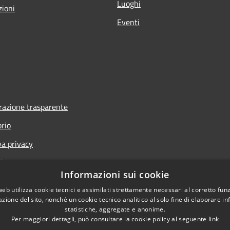
Luoghi
zioni
Eventi
azione trasparente
orio
va privacy
i
Informazioni sui cookie
one di accessibilità
web utilizza cookie tecnici e assimilati strettamente necessari al corretto fu
one di accessibilità dal 2025
azione del sito, nonché un cookie tecnico analitico al solo fine di elaborare i
statistiche, aggregate e anonime.
Per maggiori dettagli, può consultare la cookie policy al seguente
link