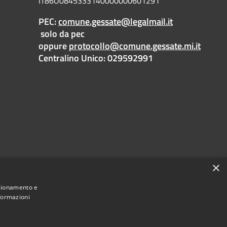
IT86O0845333140000000601291
PEC:
comune.gessate@legalmail.it
solo da pec
oppure
protocollo@comune.gessate.mi.it
Centralino Unico: 029592991
×
nzionamento e
nformazioni