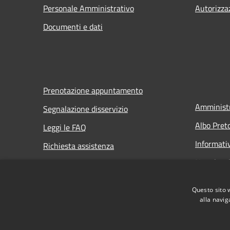
Personale Amministrativo
Autorizza
Documenti e dati
Prenotazione appuntamento
Amministr
Segnalazione disservizio
Albo Pret
Leggi le FAQ
Informati
Richiesta assistenza
Note legal
Dichiarazi
Questo sito 
Dichiarazi
alla navig