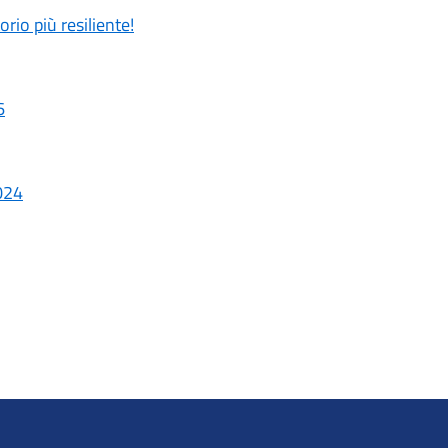
ritorio più resiliente!
6
024