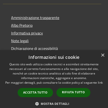
Amministrazione trasparente
Albo Pretorio
Informativa privacy
Note legali
Dichiarazione di accessibilità
×
Dichiarazione di accessibilità dal 2025
Informazioni sui cookie
Questo sito web utilizza cookie tecnici e assimilati strettamente
necessari al corretto funzionamento e alla navigazione del sito,
nonché un cookie tecnico analitico al solo fine di elaborare
informazioni statistiche, aggregate e anonime.
RSS
Copyright © 2026 • Comune di
Per maggiori dettagli, può consultare la cookie policy al seguente
link
Accessibilità
Gessate • Powered by
Privacy
Municipium
Accesso
•
RIFIUTA TUTTO
ACCETTA TUTTO
Cookie
redazione
Mappa del sito
MOSTRA DETTAGLI