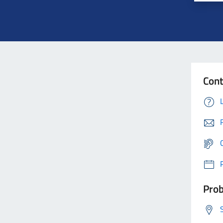
Cont
Prob