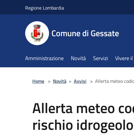
Salta al contenuto principale
Regione Lombardia
Comune di Gessate
Amministrazione
Novità
Servizi
Vivere 
Home
>
Novità
>
Avvisi
>
Allerta meteo codic
Allerta meteo cod
rischio idrogeol