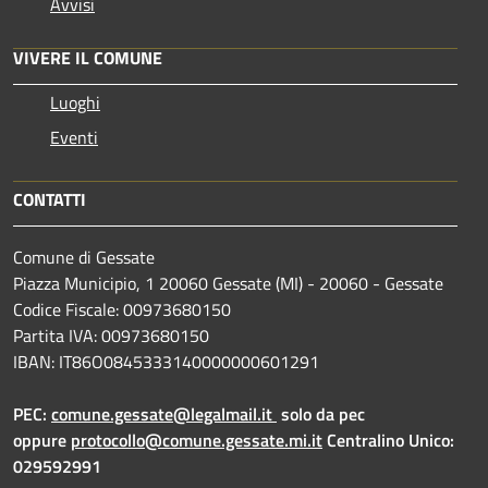
Avvisi
VIVERE IL COMUNE
Luoghi
Eventi
CONTATTI
Comune di Gessate
Piazza Municipio, 1 20060 Gessate (MI) - 20060 - Gessate
Codice Fiscale: 00973680150
Partita IVA: 00973680150
IBAN: IT86O0845333140000000601291
PEC:
comune.gessate@legalmail.it
solo da pec
oppure
protocollo@comune.gessate.mi.it
Centralino Unico:
029592991