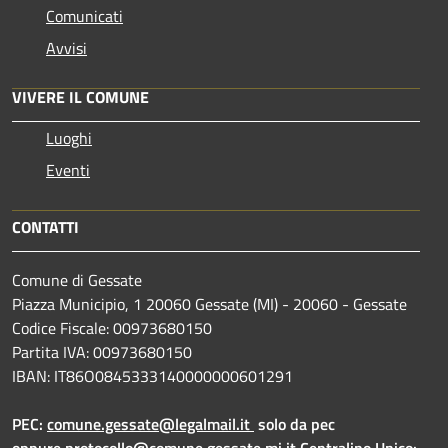
Comunicati
Avvisi
VIVERE IL COMUNE
Luoghi
Eventi
CONTATTI
Comune di Gessate
Piazza Municipio, 1 20060 Gessate (MI) - 20060 - Gessate
Codice Fiscale: 00973680150
Partita IVA: 00973680150
IBAN: IT86O0845333140000000601291
PEC:
comune.gessate@legalmail.it
solo da pec
oppure
protocollo@comune.gessate.mi.it
Centralino Unico: