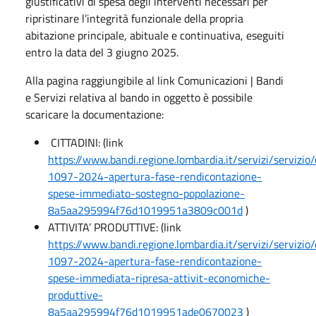
giustificativi di spesa degli interventi necessari per
ripristinare l’integrità funzionale della propria
abitazione principale, abituale e continuativa, eseguiti
entro la data del 3 giugno 2025.
Alla pagina raggiungibile al link Comunicazioni | Bandi
e Servizi relativa al bando in oggetto è possibile
scaricare la documentazione:
CITTADINI: (link
https://www.bandi.regione.lombardia.it/servizi/servizio
1097-2024-apertura-fase-rendicontazione-
spese-immediato-sostegno-popolazione-
8a5aa295994f76d1019951a3809c001d
)
ATTIVITA’ PRODUTTIVE: (link
https://www.bandi.regione.lombardia.it/servizi/servizio
1097-2024-apertura-fase-rendicontazione-
spese-immediata-ripresa-attivit-economiche-
produttive-
8a5aa295994f76d1019951ade0670023
)