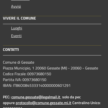
Avvisi
VIVERE IL COMUNE
Luoghi
Eventi
CONTATTI
Comune di Gessate
Piazza Municipio, 1 20060 Gessate (MI) - 20060 - Gessate
Codice Fiscale: 00973680150
Partita IVA: 00973680150
IBAN: IT86O0845333140000000601291
PEC:
comune.gessate@legalmail.it
solo da pec
oppure
protocollo@comune.gessate.mi.it
Centralino Unico: