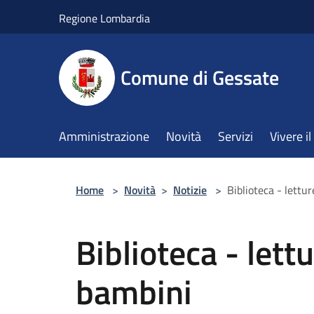
Salta al contenuto principale
Regione Lombardia
Comune di Gessate
Amministrazione
Novità
Servizi
Vivere 
Home
>
Novità
>
Notizie
>
Biblioteca - lettu
Biblioteca - lett
bambini