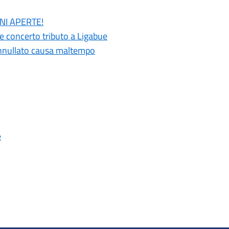
ONI APERTE!
 e concerto tributo a Ligabue
 annullato causa maltempo
e