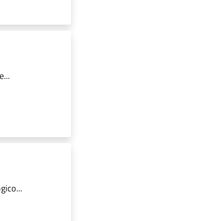
...
ico...